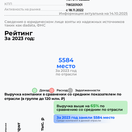
КПП
780201001
Активность на рынке
с 18.11.2022
Информация актуальна на 14.10.2025
Сведения о юридическом лице взяты из надежных источников
таких как dadata, ФНС
Рейтинг
За 2023 год:
5584
место
За 2023 год
по отрасли
Доход
Расход
Задолженности
Выручка компании в сравнении со средним показателем по
отрасли (в группе до 120 млн. ₽)
65%
Выручка выше на
по
сравнению со средним по отрасли
За 2023 год заняли 5584 место
233.32 тыс. р
Среди компаний в данной отрасли
wqrqwr