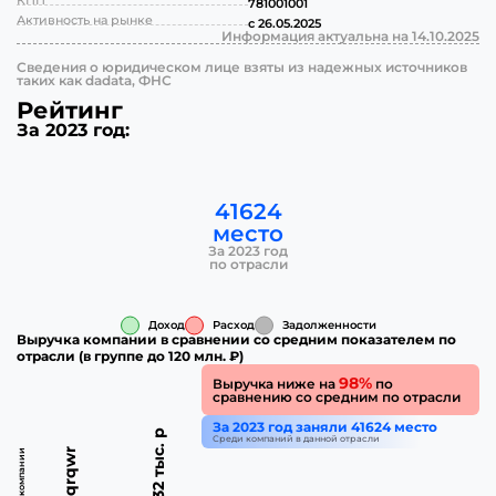
КПП
781001001
Активность на рынке
с 26.05.2025
Информация актуальна на 14.10.2025
Сведения о юридическом лице взяты из надежных источников
таких как dadata, ФНС
Рейтинг
За 2023 год:
41624
место
За 2023 год
по отрасли
Доход
Расход
Задолженности
Выручка компании в сравнении со средним показателем по
отрасли (в группе до 120 млн. ₽)
98%
Выручка ниже на
по
сравнению со средним по отрасли
За 2023 год заняли 41624 место
233.32 тыс. р
Среди компаний в данной отрасли
wqrqwr
Выручка компании