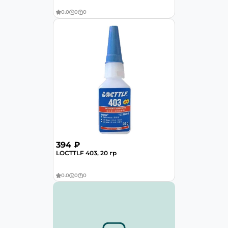
0.0
0
0
394 ₽
LOCTTLF 403, 20 гр
0.0
0
0