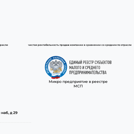
трасли
чистая рентабельность продаж компании в сравнении со средним по отрасли
Микро предприятие в реестре
МСП
наб, д 29