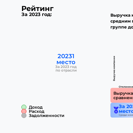
Рейтинг
За 2023 год:
Выручка 
средним п
группе до
20231
Выручка компании
место
За 2023 год
по отрасли
Отклонени
Выручка
сравнен
За 20
Доход
мест
Расход
Задолженности
Среди ком