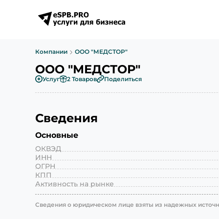
Компании
ООО "МЕДСТОР"
ООО "МЕДСТОР"
Услуг
2 Товаров
Поделиться
Сведения
Основные
ОКВЭД
ИНН
ОГРН
КПП
Активность на рынке
Сведения о юридическом лице взяты из надежных источни