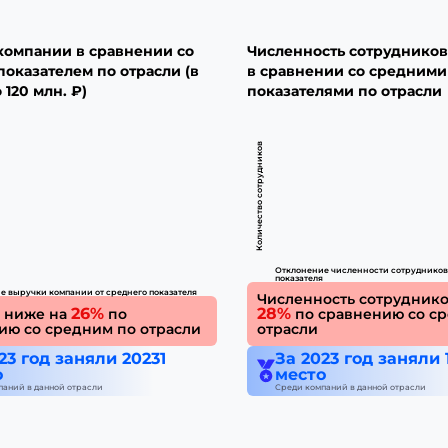
компании в сравнении со
Численность сотруднико
оказателем по отрасли (в
в сравнении со средними
 120 млн. ₽)
показателями по отрасли
Количество сотрудников
Отклонение численности сотрудников 
показателя
е выручки компании от среднего показателя
Численность сотруднико
26%
28%
 ниже на
по
по сравнению со с
ию со средним по отрасли
отрасли
23 год заняли 20231
За 2023 год заняли 
о
место
паний в данной отрасли
Среди компаний в данной отрасли