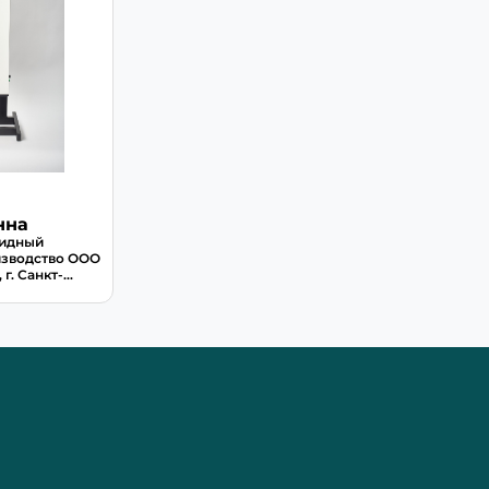
нна
цидный
изводство ООО
г. Санкт-