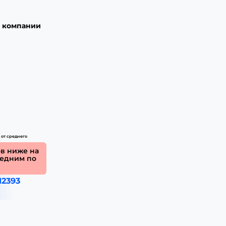
в компании
от среднего
в ниже на
редним по
12393