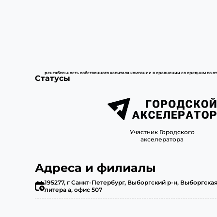
рентабельность собственного капитала компании в сравнении со средним по о
Статусы
Участник Городского
акселератора
Адреса и филиалы
195277, г Санкт-Петербург, Выборгский р-н, Выборгская 
литера а, офис 507