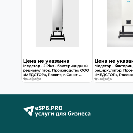
Цена не указанна
Цена не указа
Медстор - 2 Plus - бактерицидный
Медстор - бактери
рециркулятор. Производство ООО
рециркулятор. Про
«МЕДСТОР», Россия, г. Санкт-
«МЕДСТОР», Россия, 
Петербург.
0.0
0
0
Петербург.
0.0
0
0