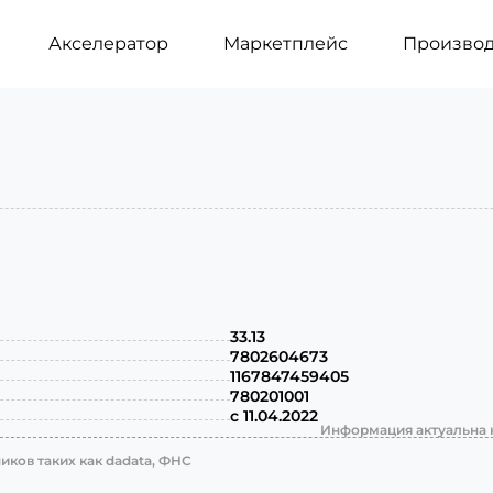
Акселератор
Маркетплейс
Производ
33.13
7802604673
1167847459405
780201001
с 11.04.2022
Информация актуальна н
ков таких как dadata, ФНС