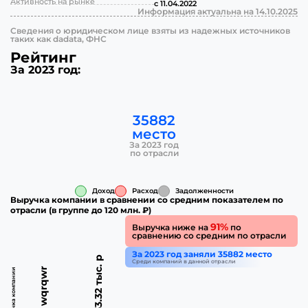
Активность на рынке
с 11.04.2022
Информация актуальна на 14.10.2025
Сведения о юридическом лице взяты из надежных источников
таких как dadata, ФНС
Рейтинг
За 2023 год:
35882
место
За 2023 год
по отрасли
Доход
Расход
Задолженности
Выручка компании в сравнении со средним показателем по
отрасли (в группе до 120 млн. ₽)
91%
Выручка ниже на
по
сравнению со средним по отрасли
За 2023 год заняли 35882 место
233.32 тыс. р
Среди компаний в данной отрасли
wqrqwr
Выручка компании