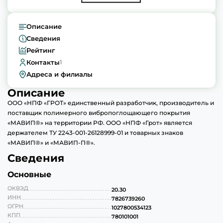
Описание
Сведения
Рейтинг
Контакты
1
Адреса и филиалы
Описание
ООО «НПФ «ГРОТ» единственный разработчик, производитель и
поставщик полимерного вибропоглощающего покрытия
«МАВИП®» на территории РФ. ООО «НПФ «Грот» является
держателем ТУ 2243-001-26128999-01 и товарных знаков
«МАВИП®» и «МАВИП-П®».
Сведения
Основные
ОКВЭД
20.30
ИНН
7826739260
ОГРН
1027800534123
КПП
780101001