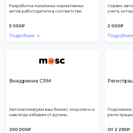
Разработка локальных нормативных
Сервис авт
актов работодателя в соответстви..
учета, котор
5 000
₽
2 000
₽
Подробнее
Подробне
Внедрение CRM
Регистрац
Автоматизируем ваш бизнес «под ключ» и
Подскажем, 
навсегда избавим от рутины..
регистрации
200 000
₽
От
2 290
₽