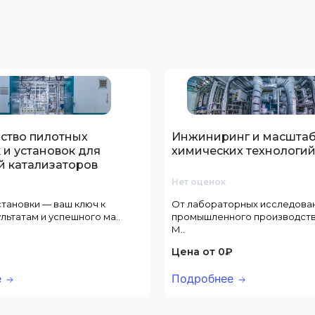
ство пилотных
Инжиниринг и масшта
 и установок для
химических технологи
й катализаторов
Нет оценок
тановки — ваш ключ к
От лабораторных исследова
льтатам и успешного ма..
промышленного производств
М..
₽
Цена от 0₽
е
Подробнее