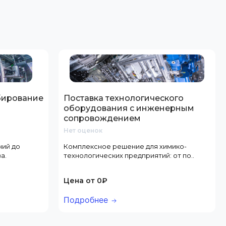
бирование
Поставка технологического
й
оборудования с инженерным
сопровождением
Нет оценок
ний до
Комплексное решение для химико-
а.
технологических предприятий: от по..
Цена от 0₽
Подробнее