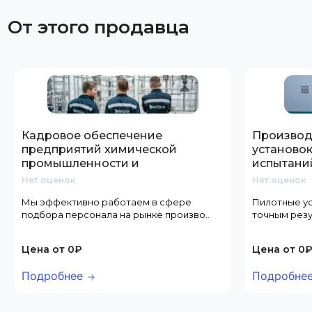
От этого продавца
Кадровое обеспечение
Производ
предприятий химической
установок
промышленности и
испытани
нефтегазового сектора
Нет оценок
Нет оценок
Мы эффективно работаем в сфере
Пилотные ус
подбора персонала на рынке произво..
точным резу
Цена от 0₽
Цена от 0
Подробнее
Подробне