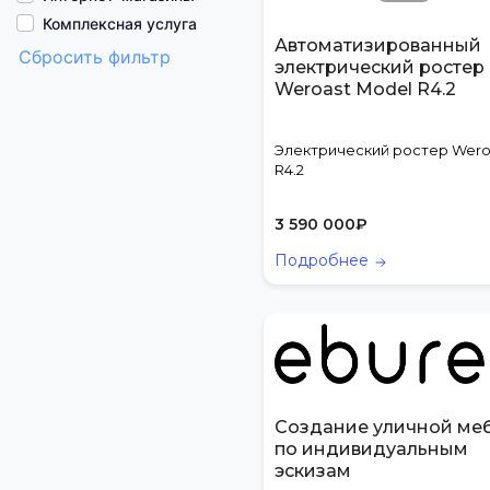
Комплексная услуга
Автоматизированный
Консалтинг
Сбросить фильтр
электрический ростер
Конструктор сайтов
Weroast Model R4.2
Лабораторно-
аналитические и
Электрический ростер Wero
технические
R4.2
исследования
Лизинг
3 590 000
₽
Маркетинг, реклама и
продвижение
Подробнее
Мероприятия
Образование
Онлайн-бухгалтерия
Онлайн-запись
Онлайн-кассы
Переводы с
Создание уличной ме
иностранных языков
по индивидуальным
эскизам
Персонал