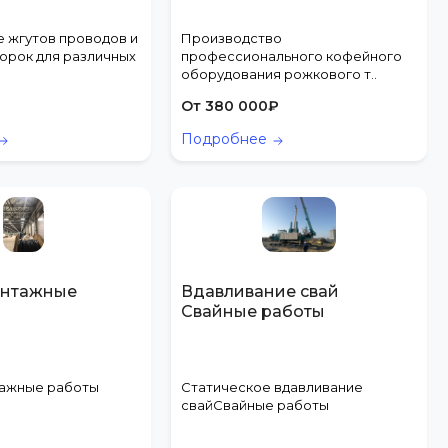
 жгутов проводов и
Производство
орок для различных
профессионального кофейного
оборудования рожкового т..
От
380 000
₽
Подробнее
онтажные
Вдавливание свай
Свайные работы
ажные работы
Статическое вдавливание
свайСвайные работы