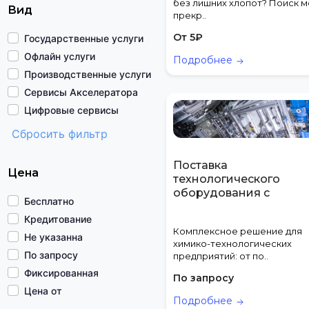
без лишних хлопот? Поиск 
Вид
прекр..
От
5
₽
Государственные услуги
Офлайн услуги
Подробнее
Производственные услуги
Сервисы Акселератора
Цифровые сервисы
Сбросить фильтр
Поставка
Цена
технологического
оборудования с
Бесплатно
инженерным
Кредитование
сопровождением
Комплексное решение для
Не указанна
химико-технологических
По запросу
предприятий: от по..
Фиксированная
По запросу
Цена от
Подробнее