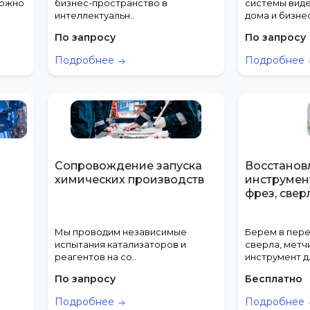
можно
бизнес-пространство в
системы вид
интеллектуальн..
дома и бизнес
По запросу
По запросу
Подробнее
Подробнее
Сопровождение запуска
Восстанов
химических производств
инструмент
фрез, свер
Мы проводим независимые
Берем в пере
испытания катализаторов и
сверла, метч
реагентов на со..
инструмент дл
По запросу
Бесплатно
Подробнее
Подробнее