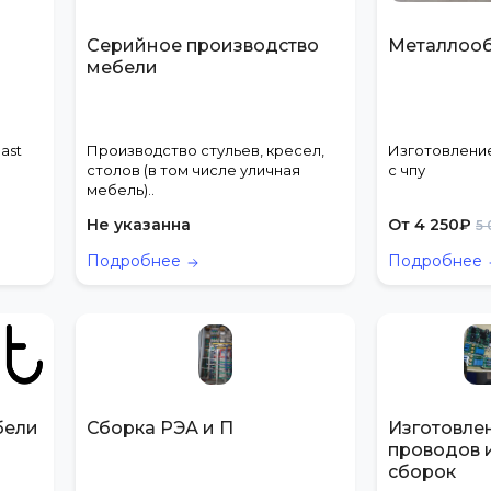
Серийное производство
Металлоо
мебели
ast
Производство стульев, кресел,
Изготовление
столов (в том числе уличная
с чпу
мебель)..
Не указанна
От
4 250
₽
5
Подробнее
Подробнее
бели
Сборка РЭА и П
Изготовле
проводов 
сборок