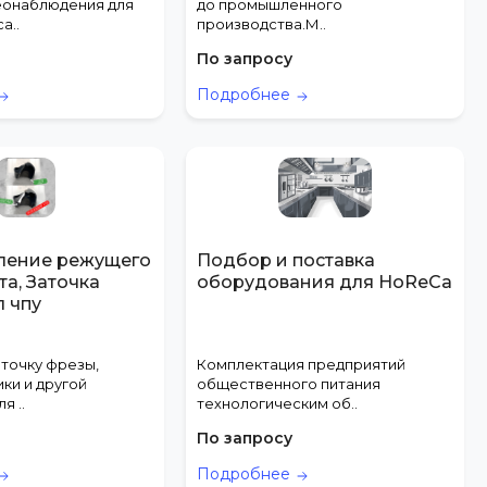
еонаблюдения для
до промышленного
а..
производства.М..
По запросу
Подробнее
ление режущего
Подбор и поставка
а, Заточка
оборудования для HoReCa
л чпу
точку фрезы,
Комплектация предприятий
ики и другой
общественного питания
я ..
технологическим об..
По запросу
Подробнее