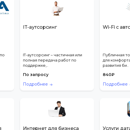
IT-аутсорсинг
Wi-Fi с ав
 по
IT-аутсорсинг – частичная или
Публичная то
полная передача работ по
для комфорта
поддержке,..
развития би..
По запросу
840
₽
Подробнее
Подробнее
я
Интернет для бизнеса
Услуги дат