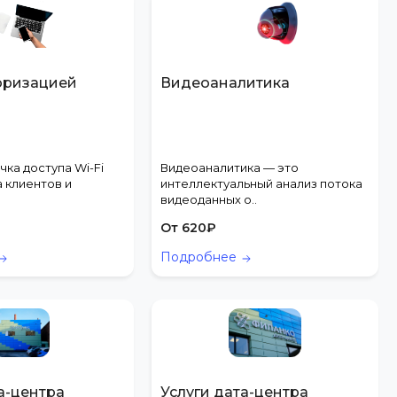
торизацией
Видеоаналитика
чка доступа Wi-Fi
Видеоаналитика — это
 клиентов и
интеллектуальный анализ потока
видеоданных о..
От
620
₽
Подробнее
а-центра
Услуги дата-центра