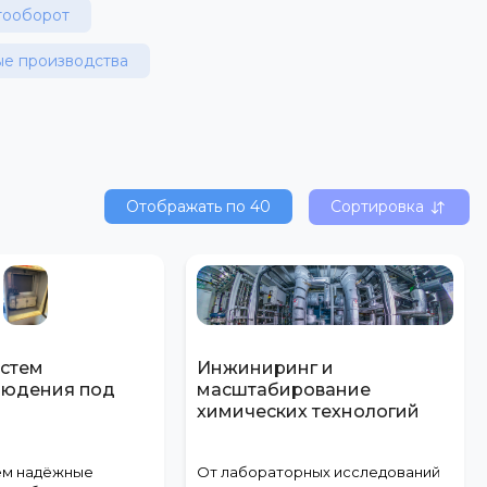
тооборот
е производства
Отображать по
40
Сортировка
стем
Инжиниринг и
людения под
масштабирование
химических технологий
ем надёжные
От лабораторных исследований